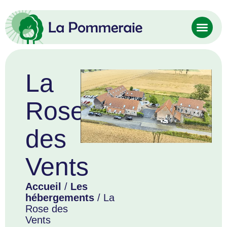
La
Rose
des
Vents
Accueil
/
Les
hébergements
/ La
Rose des
Vents