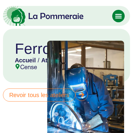
Ferronnerie
Accueil
/
Atelier
/ Ferronnerie
Cense
Revoir tous les ateliers