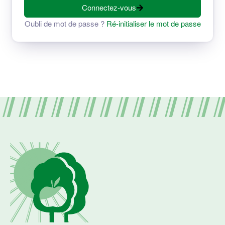
Connectez-vous
Oubli de mot de passe ?
Ré-initialiser le mot de passe