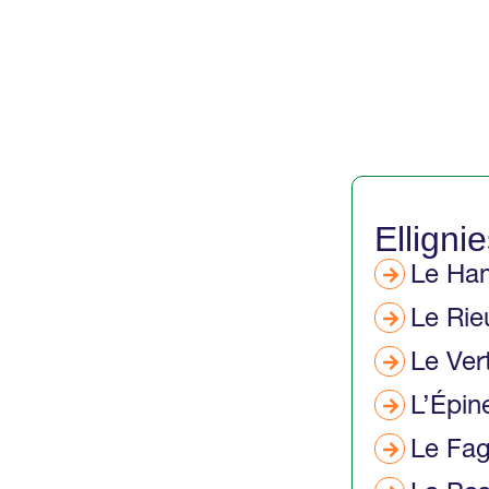
Elligni
Le Ha
Le Rie
Le Ver
L’Épin
Le Fa