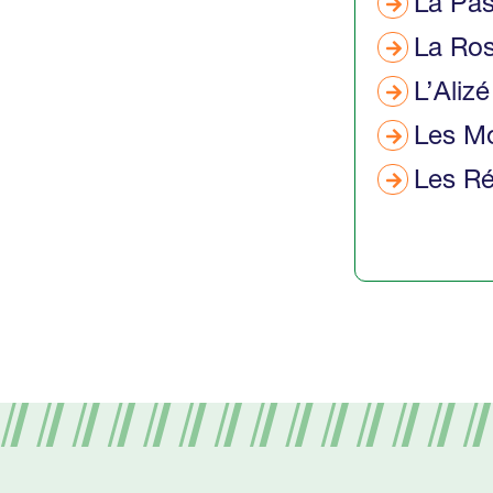
La Pas
La Ros
L’Alizé
Les Mo
Les R