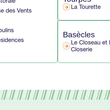
torale
La Tourette
e des Vents
ulins
Basècles
ésidences
Le Closeau et 
Closerie