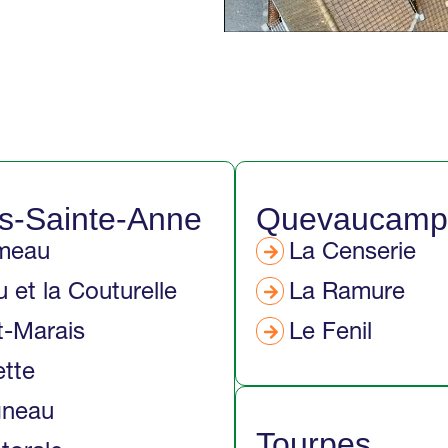
es-Sainte-Anne
Quevaucamp
meau
La Censerie
u et la Couturelle
La Ramure
t-Marais
Le Fenil
ette
gneau
Tourpes