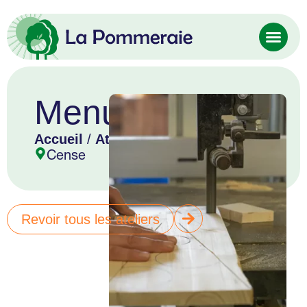
Menuiserie
Accueil
/
Atelier
/ Menuiserie
Cense
Revoir tous les ateliers