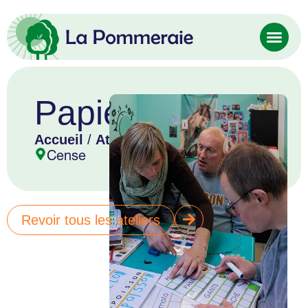
Papier
Accueil
/
Atelier
/ Papier
Cense
Revoir tous les ateliers