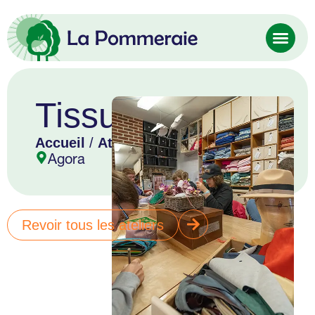
Tissu
Accueil
/
Atelier
/ Tissu
Agora
Revoir tous les ateliers